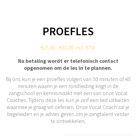
PROEFLES
Prijsklasse:
€
25,00
-
€
30,00
incl. BTW
€25,00
Na betaling wordt er telefonisch contact
tot
opgenomen om de les in te plannen.
€30,00
Bij ons kun je een proefles volgen van 30 minuten of 40
minuten waarin je een rondleiding krijgt in de
zangschool en kennismaakt met een van onze Vocal
Coaches. Tijdens deze les kun je zelf een lied uitkiezen
waarmee je graag wil oefenen. Onze Vocal Coach zal je
begeleiden en je advies geven om je zangtalent verder
te ontwikkelen.